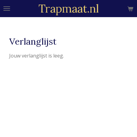
Trapmaat.nl
Ga
direct
naar
de
hoofdinhoud
Verlanglijst
Jouw verlanglijst is leeg.