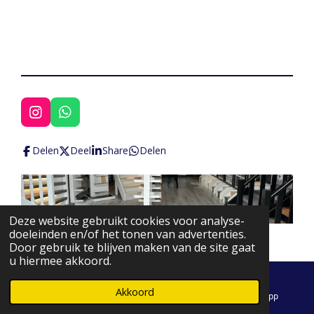
I
W
n
h
s
a
Delen
Deel
Share
Delen
t
t
a
s
g
A
r
p
a
p
Deze website gebruikt cookies voor analyse-
m
© 2023 - 2026 Trapmaat.nl
doeleinden en/of het tonen van advertenties.
Door gebruik te blijven maken van de site gaat
u hiermee akkoord.
Akkoord
E-mailadres
Instagram
WhatsApp