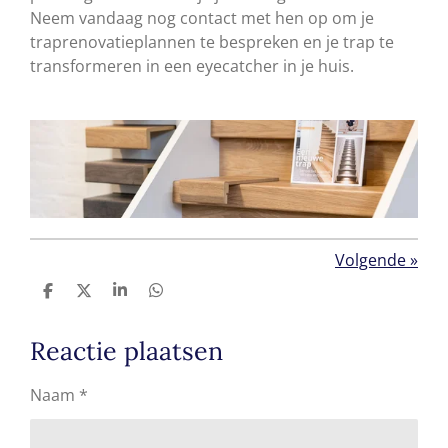
Neem vandaag nog contact met hen op om je
traprenovatieplannen te bespreken en je trap te
transformeren in een eyecatcher in je huis.
Volgende
»
D
D
S
D
e
e
h
e
l
e
a
l
e
l
r
e
Reactie plaatsen
n
e
n
Naam *