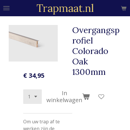
Trapmaat.nl
Ga
direct
naar
de
Overgangsp
hoofdinhoud
rofiel
Colorado
Oak
1300mm
€ 34,95
In
winkelwagen
Om uw trap af te
werken zijn de