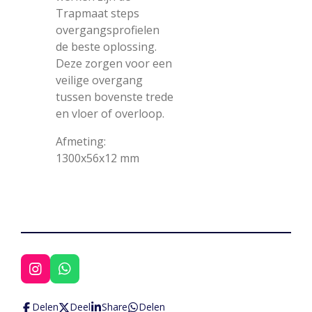
Trapmaat steps
overgangsprofielen
de beste oplossing.
Deze zorgen voor een
veilige overgang
tussen bovenste trede
en vloer of overloop.
Afmeting:
1300x56x12 mm
I
W
n
h
s
a
Delen
Deel
Share
Delen