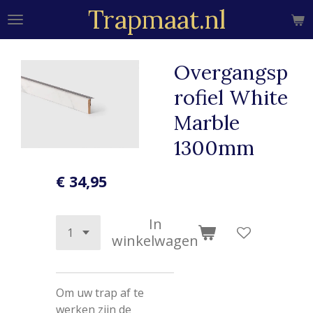
Trapmaat.nl
Ga
direct
naar
de
Overgangsp
hoofdinhoud
rofiel White
Marble
1300mm
€ 34,95
In
winkelwagen
Om uw trap af te
werken zijn de