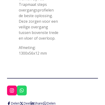
Trapmaat steps
overgangsprofielen
de beste oplossing.
Deze zorgen voor een
veilige overgang
tussen bovenste trede
en vloer of overloop.
Afmeting:
1300x56x12 mm
I
W
n
h
s
a
Delen
Deel
Share
Delen