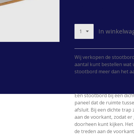
€ 17,95
In winkelwa
Wij verkopen de stootbord
aantal kunt bestellen wat u 
stootbord meer dan het aa
Een stootbord bij een dicht
paneel dat de ruimte tuss
afsluit. Bij een dichte trap
aan de voorkant, zodat er
doorheen kunt kijken. Het
de treden aan de voorkant