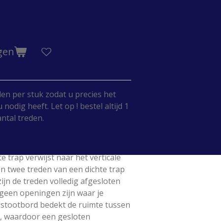
gen
en per stuk zodat u precies het
nodig heeft. Let op ! bestel altijd 1
ntal treden.
e trap verwijst naar het verticale
en twee treden van een dichte trap
 zijn de treden volledig afgesloten
 geen openingen zijn waar je
 stootbord bedekt de ruimte tussen
, waardoor een gesloten