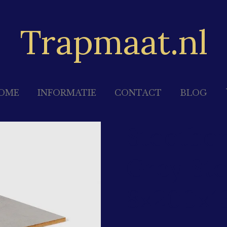
Trapmaat.nl
OME
INFORMATIE
CONTACT
BLOG
Stootbor
Grey St
8x200x