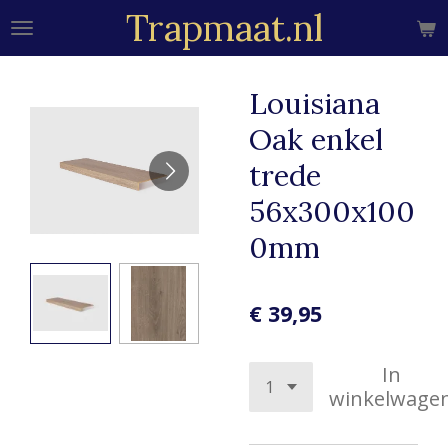
Trapmaat.nl
Ga
direct
naar
de
Louisiana
hoofdinhoud
Oak enkel
trede
56x300x100
0mm
€ 39,95
In
winkelwage